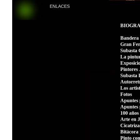
ENLACES
BIOGRA
Bandera d
Gran Fer
Subasta 
La pintur
Exposicio
Pintores 
Subasta
Autorretr
Los artis
Fotos
Apuntes p
Apuntes p
100 años 
Arte en J
Cicatriza
Bitácora
Pinto co