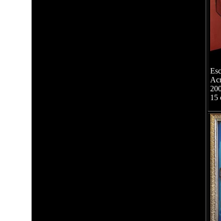
Esc
Acr
20
15 