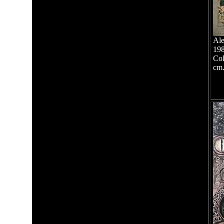
Ale
19
Col
cm