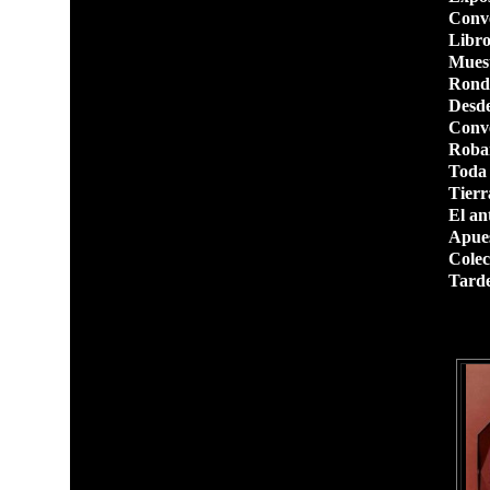
Conve
Libr
Muest
Ronda
Desde
Conve
Roban
Toda 
Tierr
El ant
Apue
Colec
Tarde