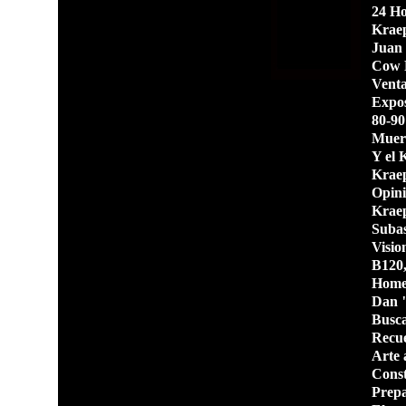
24 Ho
Kraep
Juan 
Cow 
Venta
Expos
80-90
Muere
Y el 
Kraep
Opini
Kraep
Subas
Visio
B120,
Ho
me
Dan "
Busca
Recue
Arte 
Const
Prepa