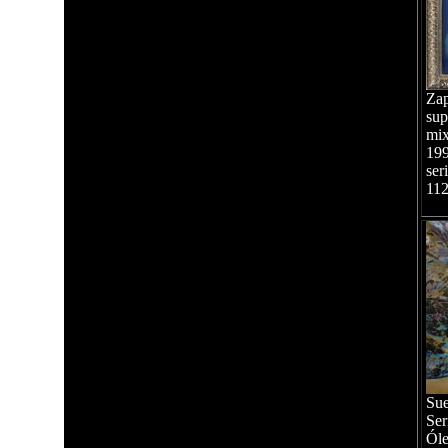
Zap
sup
mix
19
ser
11
Sue
Ser
Óle