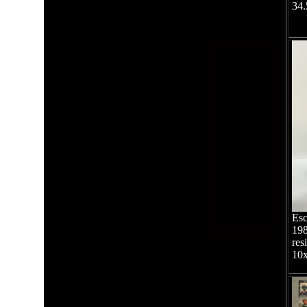
34.
Esc
19
res
10