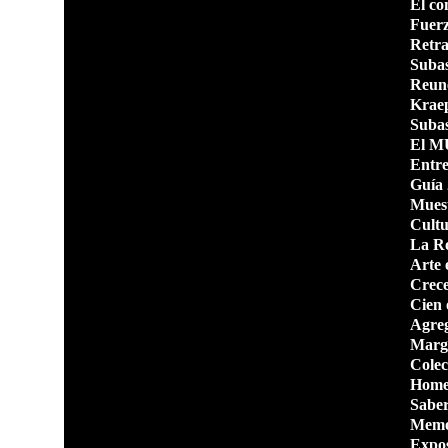
El co
Fuerz
Retra
Subas
Reune
Kraep
Subas
El MU
Entre
Guía 
Muest
Cultu
La R
Arte 
Crece
Cien 
Agreg
Marge
Colec
Homen
Saber
Memor
Expo