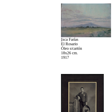
I
xca Farías
El Rosario
Óleo s/cartón
18x26 cm.
1917