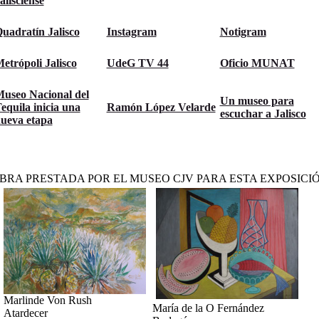
alisciense
uadratín Jalisco
Instagram
Notigram
etrópoli Jalisco
UdeG TV 44
Oficio MUNAT
useo Nacional del
Un museo para
equila inicia una
Ramón López Velarde
escuchar a Jalisco
ueva etapa
BRA PRESTADA POR EL MUSEO CJV PARA ESTA EXPOSICI
Marlinde Von Rush
María de la O Fernández
Atardecer