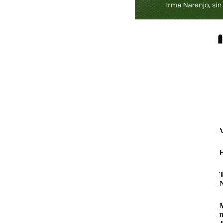
V
E
T
N
M
m