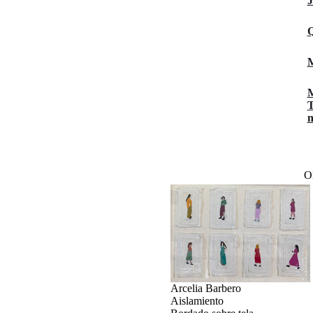
J
Q
M
M
T
n
O
Arcelia Barbero
Aislamiento