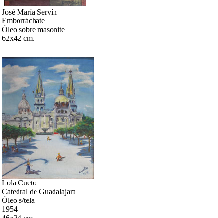
José María Servín
Emborráchate
Óleo sobre masonite
62x42 cm.
Lola Cueto
Catedral de Guadalajara
Óleo s/tela
1954
46x34 cm.