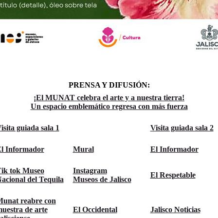
PRENSA Y DIFUSIÓN:
¡El MUNAT celebra el arte y a nuestra tierra!
Un espacio emblemático regresa con más fuerza
isita guiada sala 1
Visita guiada sala 2
l Informador
Mural
El Informador
ik tok Museo
Instagram
El Respetable
acional del Tequila
Museos de Jalisco
unat reabre con
uestra de arte
El Occidental
Jalisco Noticias