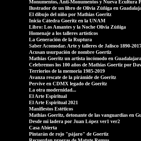
Monumentos, Anti-Monumentos y Nueva Ecultura P
Ilustrador de un libro de Olivia Zúñiga en Guadalaj
El dibujo del niño por Mathias Goeritz
Inicia Cátedra Goeritz en la UNAM
Libro: Los Amantes y la Noche Olivia Zúñiga
Homenaje a los talleres artísticos
La Generación de la Ruptura
Saber Acomodar. Arte y talleres de Jalisco 1890-201
Acusan usurpación de nombre Goertiz
Mathias Goeritz un artista incómodo en Guadalajar
Celebremos los 100 años de Mathias Goertiz por Da
Terriorios de la memoria 1985-2019
Avanza rescate de la pirámide de Goeritz
Pervive en CDMX legado de Goeritz
La otra modernidad...
El Arte Espiritual
El Arte Espiritual 2021
Manifiestos Estéticos
Mathias Goeritz, detonante de las vanguardias en G
Desde mi ladera por Juan López ver1
ver2
r
Casa Abierta
Pintarán de rojo "pájaro" de Goertiz
Recuerdan proezas de Matute Remus