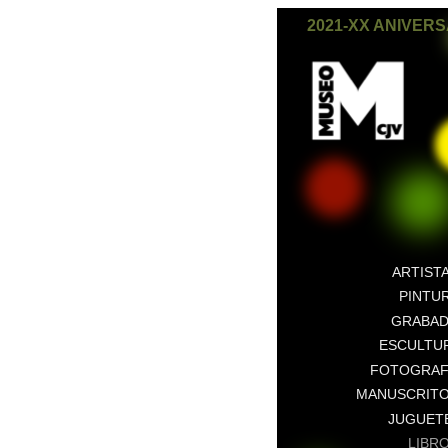
2021-XX ANIVER
ARTIST
PINTU
GRABA
ESCULTU
FOTOGRAF
MANUSCRIT
JUGUET
LIBR