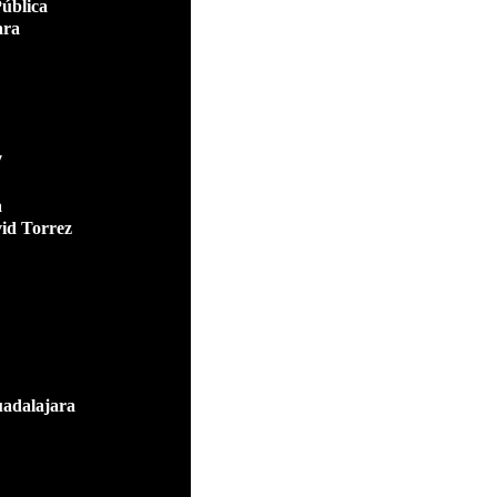
ública
ara
7
a
vid Torrez
uadalajara