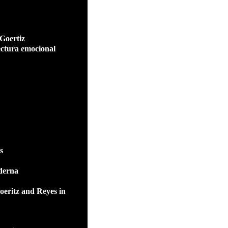
Goertiz
tectura emocional
s
derna
oeritz and Reyes in