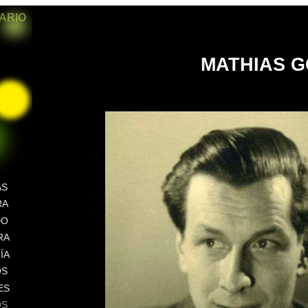
SARIO
MATHIAS G
AS
RA
DO
RA
ÍA
OS
ES
OS