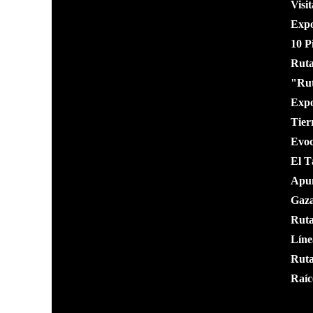
Visit
Expo
10 P
Ruta
"Rut
Expo
Tier
Evoc
El T
Apun
Gaz
Ruta
Líne
Ruta
Raíc