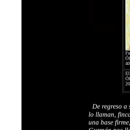
Fu
Ól
4
El
Ól
2
De regreso a 
lo llaman, finc
una base firme,