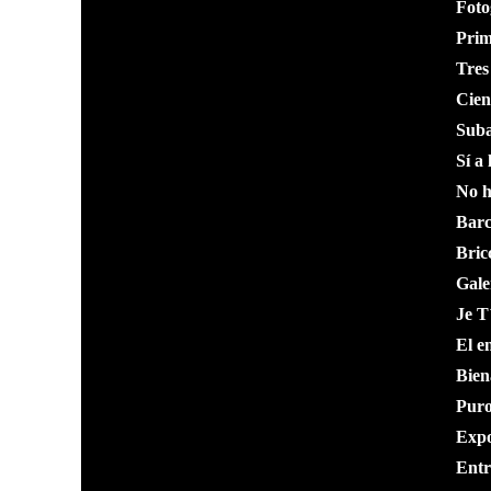
Foto
Prim
Tres
Cien
Suba
Sí a 
No h
Barc
Bricc
Gale
Je T
El e
Bien
Puro
Expo
Entr