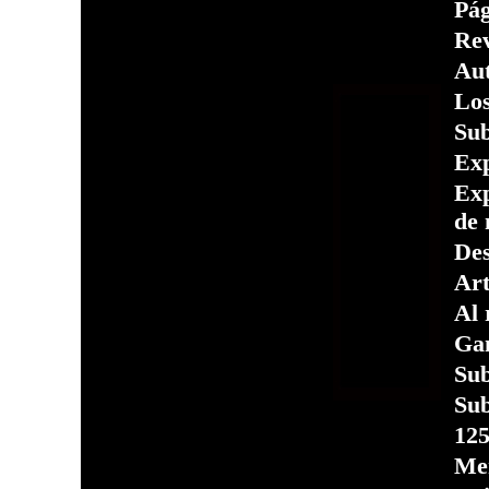
Pág
Rev
Aut
Los
Sub
Ex
Exp
de
Des
Art
Al 
Gan
Sub
Sub
125
Mem