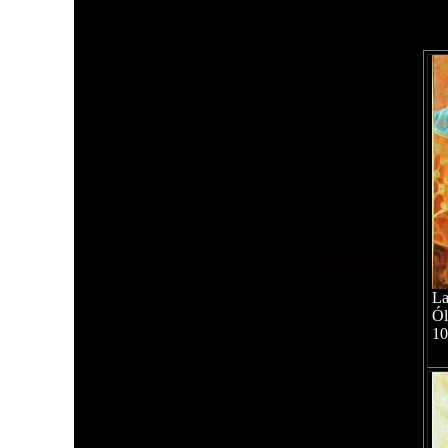
La
Ól
10