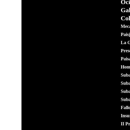
Oci
Gal
Col
Meca
Pais
La G
Pres
Pais
Home
Suba
Suba
Suba
Suba
Fall
Insu
II P