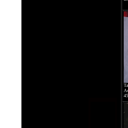
T
Ac
4