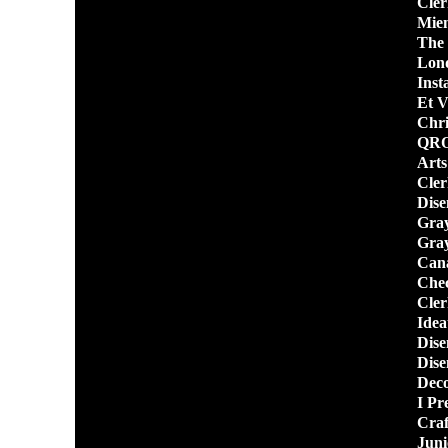
Cler
Miem
The
Lond
Inst
Et V
Chri
QRO
Arts
Cler
Dise
Gray
Gray
Cana
Chec
Cler
Ideat
Dise
Dise
Deco
I Pr
Craf
Juni