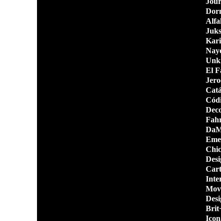
Jour
Dor
Alfa
Juk
Kari
Nay
Unk
El F
Jero
Catá
Cód
Deco
Fahr
DaMa
Eme
Chi
Desi
Cart
Inte
Movi
Desi
Brit
Icon