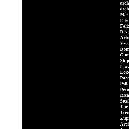
archi
arch
Masi
Elle
Foli
Des
Art
Veo
Dom
Gam
Stup
Liwa
Lok
Par
Psfk
Peri
Rica
Stea
The 
Tren
Zupi
Arch