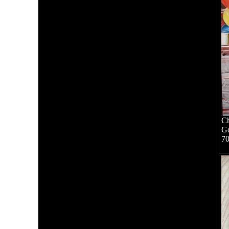
Ch
G
7