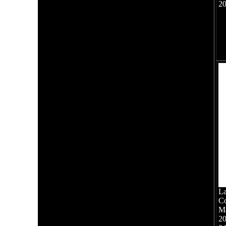
2
La
Co
M
2