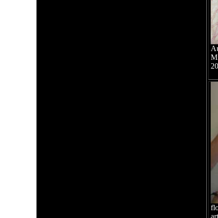
Au
Mi
2
fl
ar