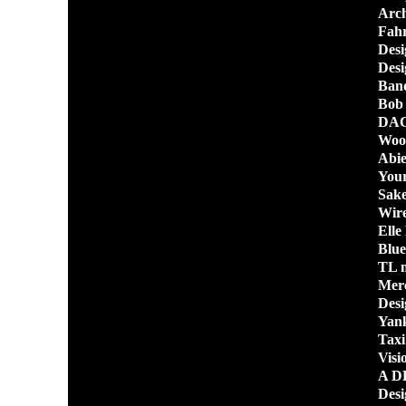
Arch
Fahr
Desi
Desi
Ban
Bob 
DAC 
Wood
Abie
Your
Sake
Wir
Elle
Blue
TL m
Mer
Desi
Yank
Taxi
Visi
A D
Desi