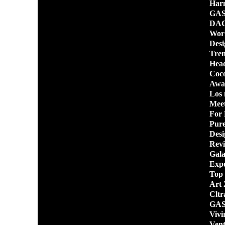
Harm
GAS
DAC 
Worl
Desi
Tren
Head
Coc
Awar
Los 
Meet
For 
Pure
Des
Revi
Gala
Expo
Top 
Art 
Cltr
GAS
Vivi
Vent