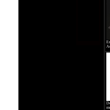
Es
Ac
Do
mu