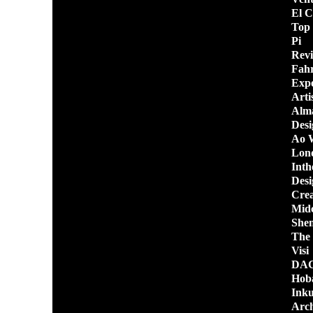
El C
Top 
Pi
Revi
Fahr
Expo
Arti
Alma
Desi
Ao 
Lond
Inth
Desi
Crea
Midc
Shen
The 
Visi
DAC 
Hoba
Inku
Arch