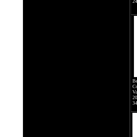
2
Be
Co
Va
2
3