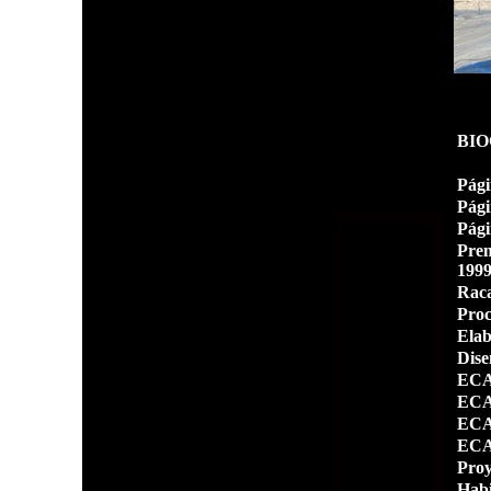
714
BIO
Pági
Pági
Pági
Prem
199
Raca
Proc
Elab
Dise
ECAL
ECAL
ECA
ECA
Proy
Habi