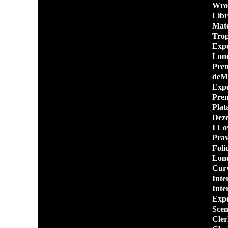
Wrox
Libr
Mate
Trop
Expo
Lond
Prem
deMi
Expo
Prem
Plat
Dez
I Lo
Prav
Foli
Lond
Curv
Inte
Inte
Exp
Scen
Cler