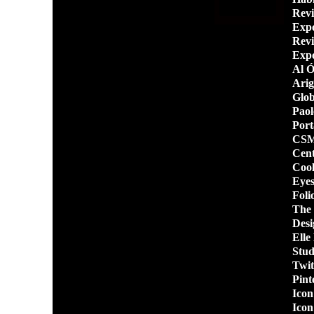
Revi
Expo
Revi
Expo
Al Ó
Arig
Glob
Paol
Port
CS
Cent
Coo
Eyes
Foli
The
Desi
Elle
Stud
Twit
Pint
Icon
Icon