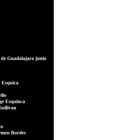
ad de Guadalajara junio
e Esquica
llo
rge Esquinca
ullivan
co
armen Bordes