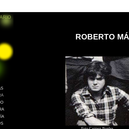
SARIO
ROBERTO M
AS
RA
DO
RA
ÍA
OS
Foto Carmen Bordes