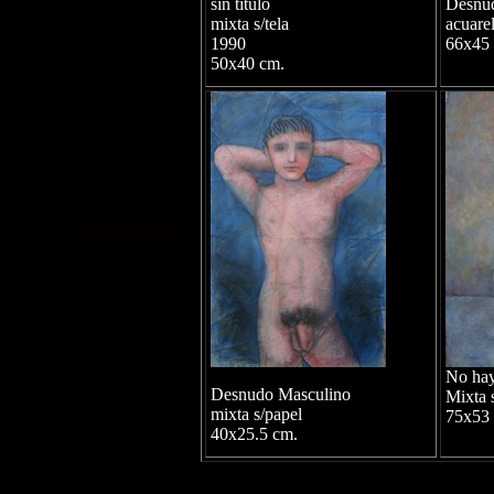
sin título
Desnu
mixta s/tela
acuare
1990
66x45
50x40 cm.
No hay
Desnudo Masculino
Mixta 
mixta s/papel
75x53
40
x25.5 cm.