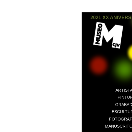
2021-XX ANIVER
ARTIST
PINTU
GRABA
ESCULTU
FOTOGRAF
MANUSCRIT