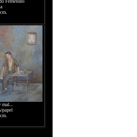
do Femenino
la
 cm.
 mal...
s/papel
 cm.