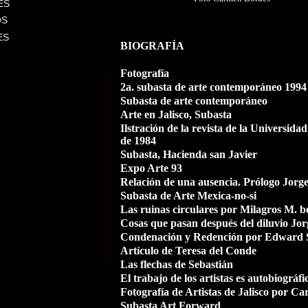
ES
OS
ES
BIOGRAFÍA
Fotografía
2a. subasta de arte contemporáneo 1994
Subasta de arte contemporáneo
Arte en Jalisco, Subasta
Ilstración de la revista de la Universid
de 1984
Subasta, Hacienda san Javier
Expo Arte 93
Relación de una ausencia. Prólogo Jorg
Subasta de Arte Mexica-no-si
Las ruinas circulares por Milagros M. be
Cosas que pasan después del diluvio Jo
Condenación y Redención por Edward S
Artículo
de Teresa del Conde
Las flechas de Sebastián
El trabajo de los artistas es autobiográfi
Fotografía de Artistas de Jalisco por C
Subasta Art Forward