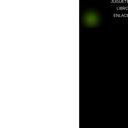
JUGUET
LIBR
ENLAC