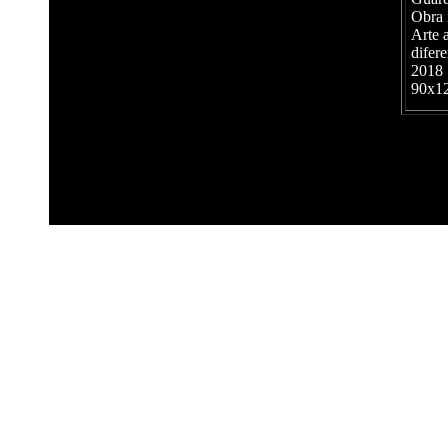
Obra 
Arte a
difer
2018
90x1