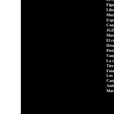
Figu
Libr
Mura
Expo
Cono
JGZ 
Mus
El c
Desd
Post
Van
La c
Tier
Foto
Los 
Carp
Aniv
Mar 