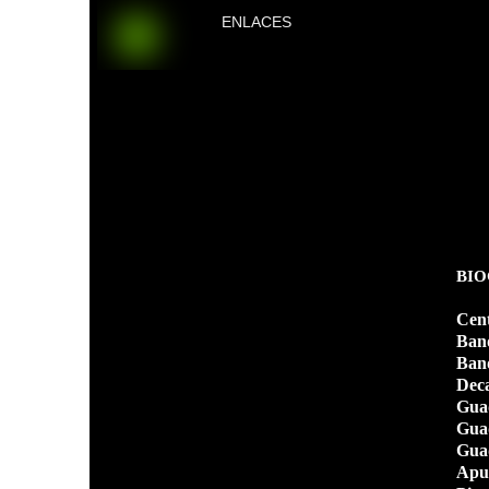
ENLACES
BIO
Cen
Band
Band
Deca
Guad
Guad
Guad
Apun