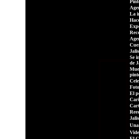
Pint
Agen
La 
Hace
Expo
Reco
Agen
Cuen
Jali
Se i
de J
Mues
pint
Cele
Fot
El p
Cari
Cart
Reed
Jali
Una 
Vide
El C