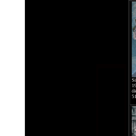
Si
1
ól
5