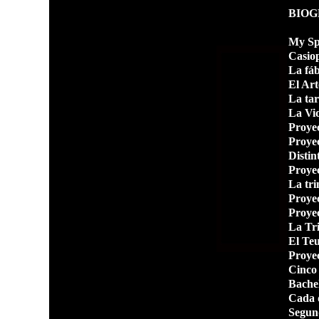
BIOG
My Sp
Casio
La fáb
El Art
La tar
La Vid
Proye
Proye
Distin
Proye
La tri
Proye
Proye
La Tr
El Teu
Proye
Cinco 
Bache
Cada q
Segund