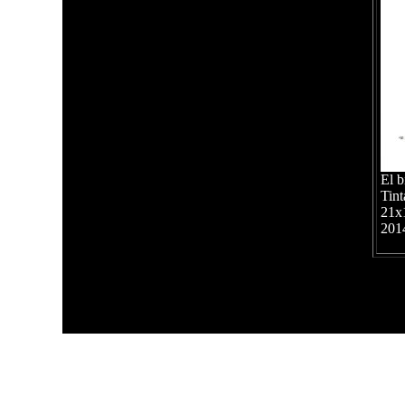
El b
Tint
21x
201