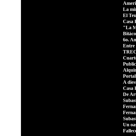
Ameri
La mir
El Teu
Casa 
"La Mi
Bitáco
6o. A
Entre 
TRE
Cuarto
Public
Alqui
Portal
A dies
Casa 
De Art
Subas
Fernan
Ferna
Subast
Un oas
Falle