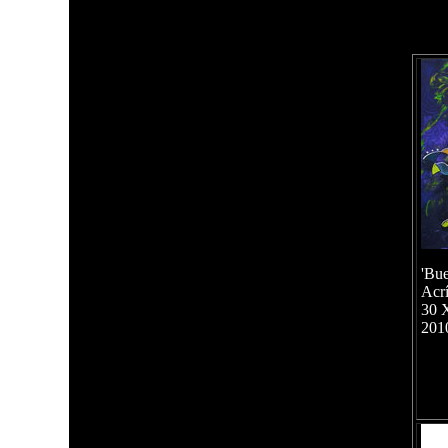
'Bue
Acrí
30 
201