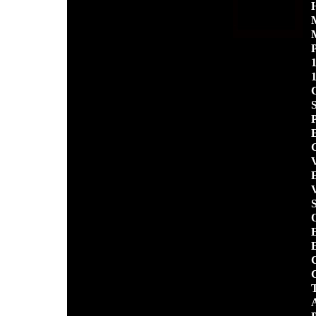
H
P
1
1
C
S
P
G
V
E
V
S
O
E
E
C
C
T
A