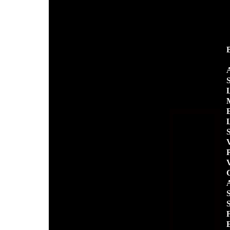
A
S
L
M
E
L
S
V
P
V
C
A
S
S
F
E