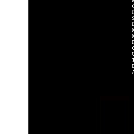
P
C
I
S
M
M
R
U
T
E
A