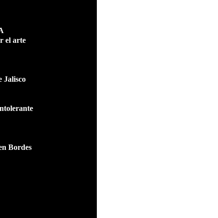
SA
 el arte
 Jalisco
intolerante
men Bordes