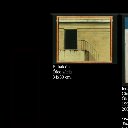
El balcón
Óleo s/tela
34x30 cm.
Ie
Cin
Óle
19
20
*Pi
Ex.