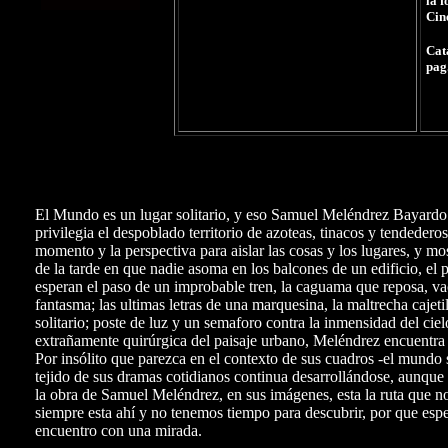
la
f
Cin
Cat
pag
El Mundo es un lugar solitario, y eso Samuel Meléndrez Bayardo
privilegia el despoblado territorio de azoteas, tinacos y tendedero
momento y la perspectiva para aislar las cosas y los lugares, y mos
de la tarde en que nadie asoma en los balcones de un edificio, el 
esperan el paso de un improbable tren, la caguama que reposa, vac
fantasma; las ultimas letras de una marquesina, la maltrecha cajeti
solitario; poste de luz y un semaforo contra la inmensidad del ciel
extrañamente quirúrgica del paisaje urbano, Meléndrez encuentra 
Por insólito que parezca en el contexto de sus cuadros -el mundo 
tejido de sus dramas cotidianos continua desarrollándose, aunque
la obra de Samuel Meléndrez, en sus imágenes, esta la ruta que nos
siempre esta ahí y no tenemos tiempo para descubrir, por que esper
encuentro con una mirada.