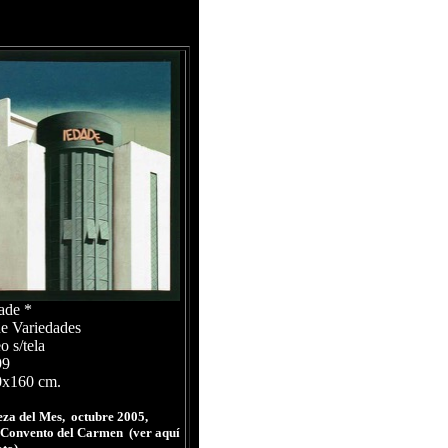
dade
*
e Variedades
o s/tela
99
0x160 cm.
eza del Mes, octubre 2005,
Convento del Carmen
(ver aquí