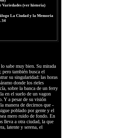
oto
)
e Variedades (ver historia)
álogo La Ciudad y la Memoria
. 34
 lo sabe muy bien. Su mirada
s; pero también busca el
trar su singularidad: las horas
páramo donde los rieles
ía, sobre la banca de un ferry
lla en el suelo de un vagon
o. Y a pesar de su visión
la manera de decirnos que -
sigue poblado por gente y el
 sea mero ruido de fondo. En
 lleva a otra ciudad, la que
a, latente y serena, el