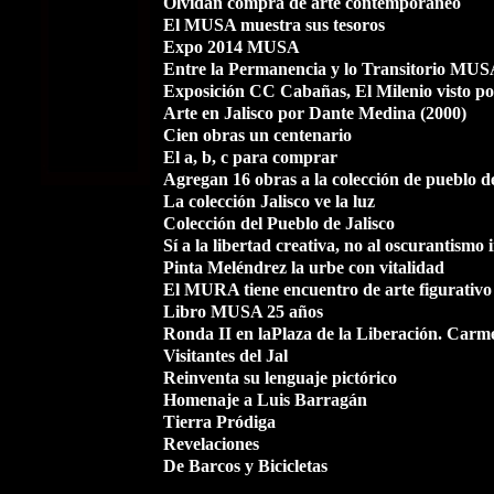
Olvidan compra de arte contemporáneo
El MUSA muestra sus tesoros
Expo 2014 MUSA
Entre la Permanencia y lo Transitorio MU
Exposición CC Cabañas, El Milenio visto por
Arte en Jalisco por Dante Medina (2000)
Cien obras un centenario
El a, b, c para comprar
Agregan 16 obras a la colección de pueblo de
La colección Jalisco ve la luz
Colección del Pueblo de Jalisco
Sí a la libertad creativa, no al oscurantismo 
Pinta Meléndrez la urbe con vitalidad
El MURA tiene encuentro de arte figurativo
Libro MUSA 25 años
Ronda II en laPlaza de la Liberación. Car
Visitantes del Jal
Reinventa su lenguaje pictórico
Homenaje a Luis Barragán
Tierra Pródiga
Revelaciones
De Barcos y Bicicletas