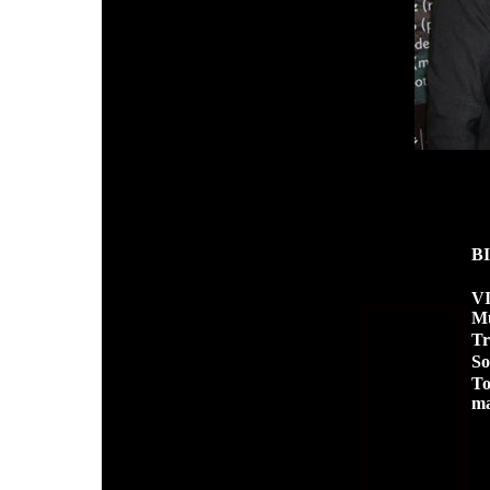
B
VI
Mu
Tr
So
To
m