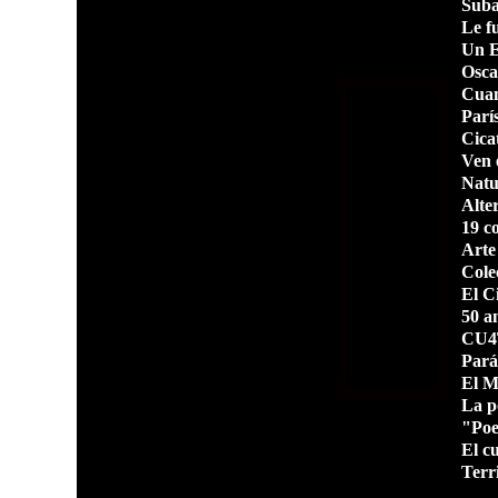
Suba
Le f
Un E
Osca
Cuan
París
Cica
Ven 
Natu
Alte
19 c
Arte
Cole
El Ci
50 a
CU4T
Pará
El Mi
La po
"Poes
El c
Terr