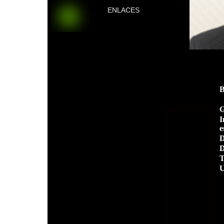
ENLACES
G
I
e
D
D
T
U