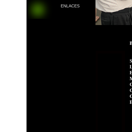
ENLACES
S
L
E
M
C
O
C
E