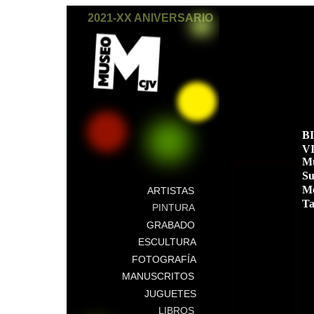
2021-XX ANIVERSARIO
B
VI
Mu
Su
Me
ARTISTAS
Ta
PINTURA
GRABADO
ESCULTURA
FOTOGRAFÍA
MANUSCRITOS
JUGUETES
LIBROS