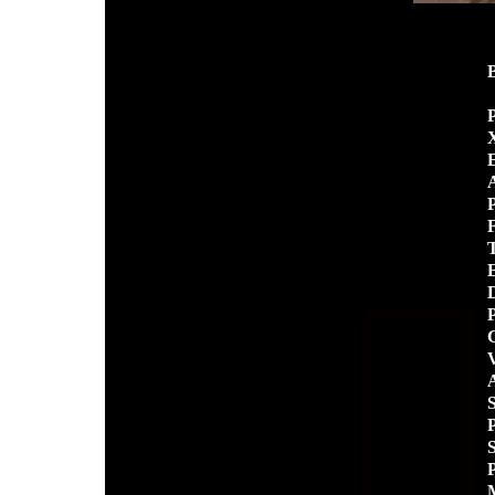
P
X
E
A
P
F
T
E
D
P
V
A
P
S
P
M