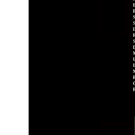
L
R
S
D
M
U
I
M
P
C