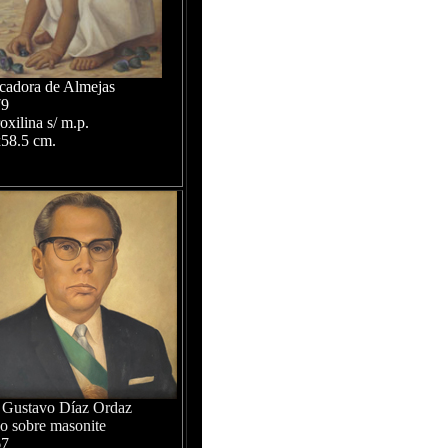
cadora de Almejas
79
roxilina s/ m.p.
58.5 cm.
 Gustavo Díaz Ordaz
o sobre masonite
67