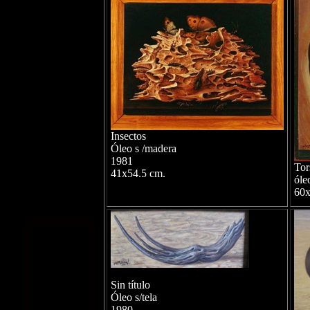
Insectos
Óleo s /madera
1981
Tor
41x54.5 cm.
óle
60x
Sin título
Óleo s/tela
1980