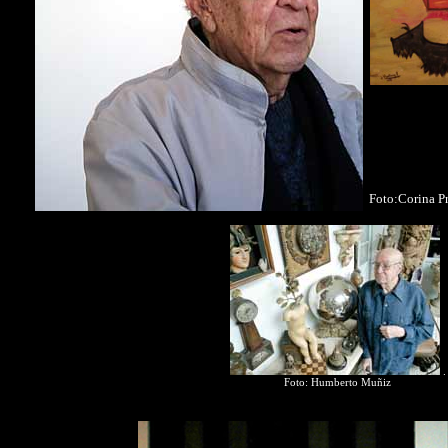
Foto:Corina P
.
Foto: Humberto Muñiz