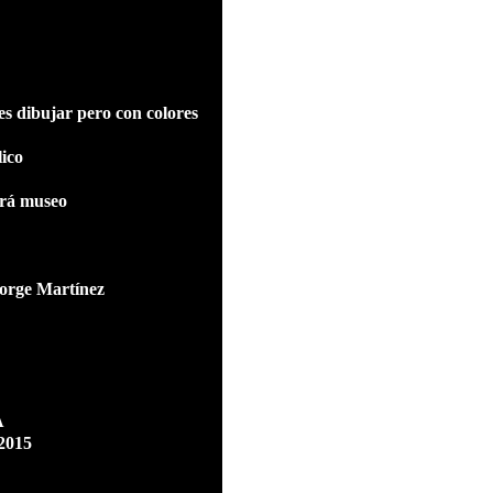
 es dibujar pero con colores
lico
será museo
Jorge Martínez
A
2015