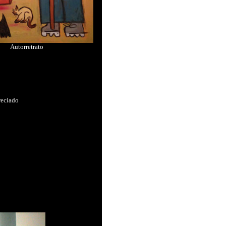
Autorretrato
reciado