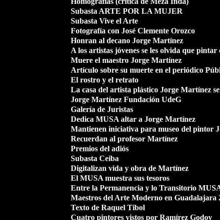
Homografías (crítica de Meza Inda)
Subasta ARTE POR LA MUJER
Subasta Vive el Arte
Fotografía con José Clemente Orozco
Honran al decano Jorge Martínez
A los artistas jóvenes se les olvida que pintar
Muere el maestro Jorge Martínez
Artículo sobre su muerte en el periódico Púb
El rostro y el retrato
La casa del artista plástico Jorge Martínez 
Jorge Martínez Fundación UdeG
Galería de Juristas
Dedica MUSA altar a Jorge Martínez
Mantienen iniciativa para museo del pintor 
Recuerdan al profesor Martínez
Premios del adiós
Subasta Ceiba
Digitalizan vida y obra de Martínez
El MUSA muestra sus tesoros
Entre la Permanencia y lo Transitorio MUS
Maestros del Arte Moderno en Guadalajara 
Texto de Raquel Tibol
Cuatro pintores vistos por Ramírez Godoy