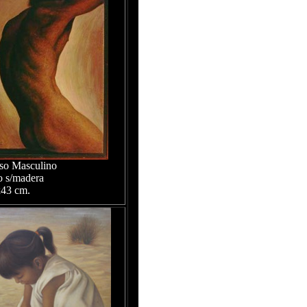
so Masculino
o s/madera
43 cm.