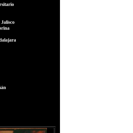
sitario
 Jalisco
brina
dalajara
ñán