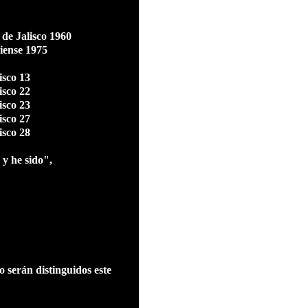
de Jalisco 1960
ciense 1975
isco 13
isco 22
isco 23
isco 27
isco 28
 y he sido",
co
serán distinguidos este