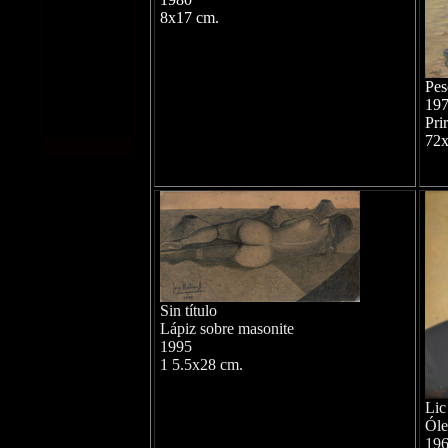
8x17 cm.
Pes
19
Pri
72x
Sin título
Lápiz sobre masonite
1995
1 5.5x28 cm.
Lic
Óle
19