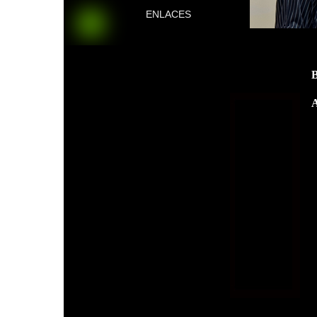
ENLACES
A