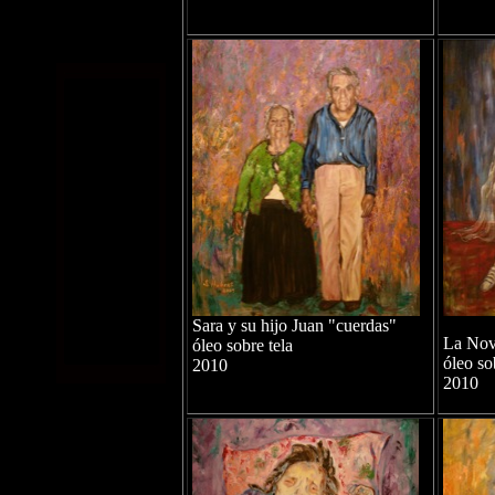
Sara y su hijo Juan "cuerdas"
La Nov
óleo sobre tela
óleo so
2010
2010