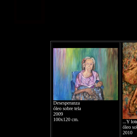
Desesperanza
óleo sobre tela
2009
100x120 cm.
...Y lot
óleo so
2010