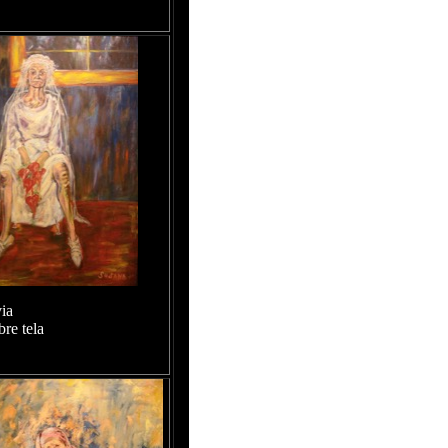
ia
bre tela