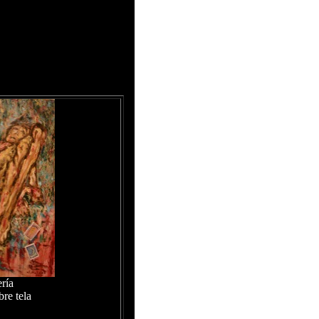
ería
bre tela