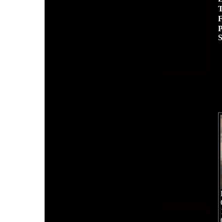
T
F
P
S