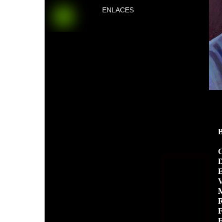
ENLACES
G
D
E
V
M
R
F
E