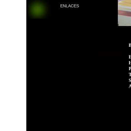
ENLACES
E
H
P
T
S
A