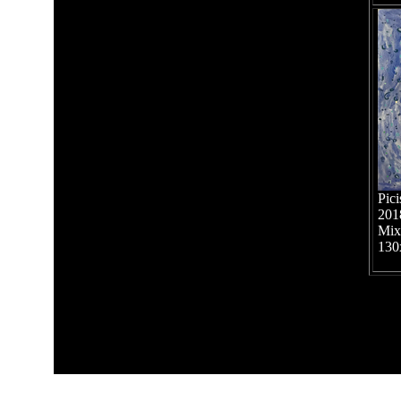
Pici
201
Mixt
130