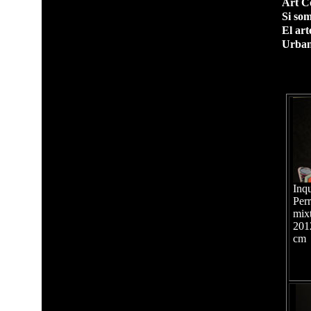
Art C
Si som
El art
Urban
Inq
Per
mix
201
cm