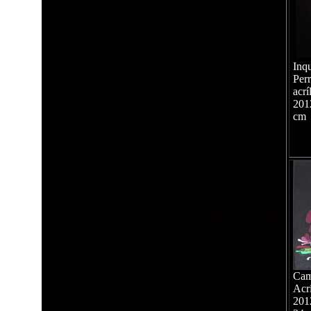
Inq
Perr
acrí
201
cm
Cam
Acrí
201