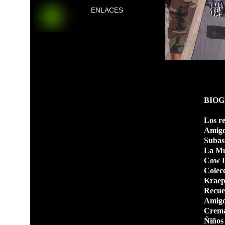
ENLACES
BIOG
Los r
Amigos
Subas
La Mut
Cow 
Colec
Kraep
Recue
Amigo
Crema
Ñiños