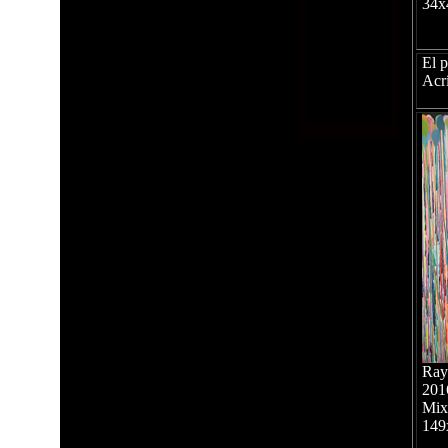
34x
El p
Acrí
Ray
201
Mixt
149