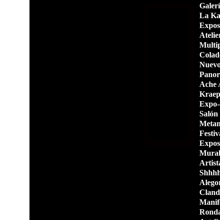
Galer
La Ka
Expos
Atelie
Multip
Colad
Nuevo 
Panor
Ache 
Kraepp
Expo-
Salón
Metam
Festiv
Expos
Mural
Artist
Shhhh
Alegor
Cland
Manif
Ronda