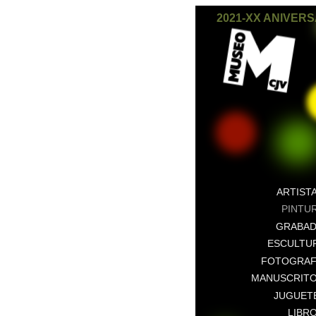
2021-XX ANIVER
ARTIST
PINTU
GRABA
ESCULTU
FOTOGRAF
MANUSCRIT
JUGUET
LIBR