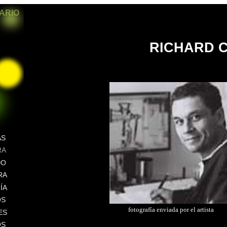
SARIO
RICHARD 
AS
RA
DO
RA
ÍA
OS
fotografía enviada por el artista
ES
OS