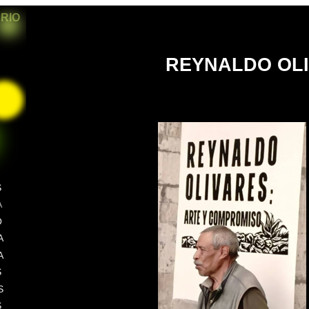
ARIO
REYNALDO OL
S
A
O
A
A
S
S
S