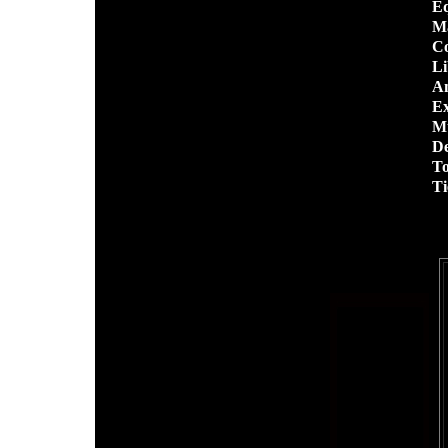
Eq
Ma
Co
Li
An
Ex
Mu
De
To
Ti