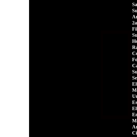
Sa
S
Ar
2a
Fi
Su
Ho
Ra
Co
Fo
Ca
Su
Se
El
Me
Un
Es
El
En
Ma
Ar
Ci