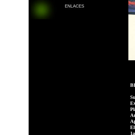
ENLACES
B
Su
Ex
Pl
An
Ap
El
1a