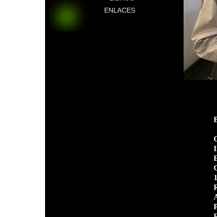
ENLACES
G
E
G
1
R
A