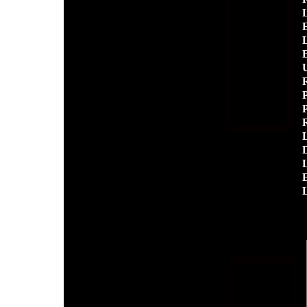
E
R
P
R
L
L