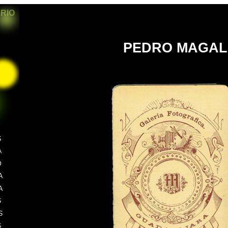
ARIO
PEDRO MAGAL
S
A
O
A
A
S
S
S