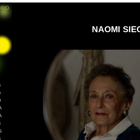
ARIO
NAOMI SI
S
A
O
A
A
S
S
S