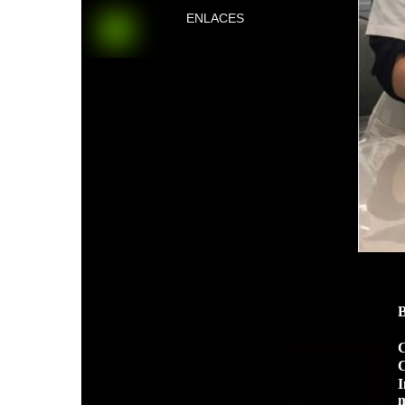
ENLACES
C
C
I
m