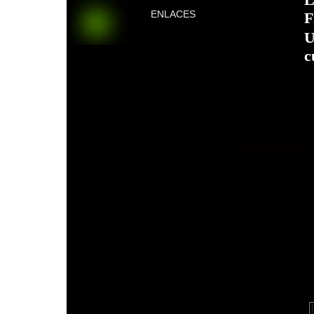
ENLACES
F
U
c