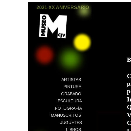
2021-XX ANIVERSARIO
B
C
ARTISTAS
p
PINTURA
p
GRABADO
I
ESCULTURA
Q
FOTOGRAFÍA
V
MANUSCRITOS
C
JUGUETES
LIBROS
L