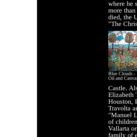
where he st
more than 
died, the 
"The Chris
Blue Clouds -
Oil and Canva
Castle. Al
Elizabeth 
Houston, 
Travolta a
"Manuel
of childre
Vallarta
o
family of 