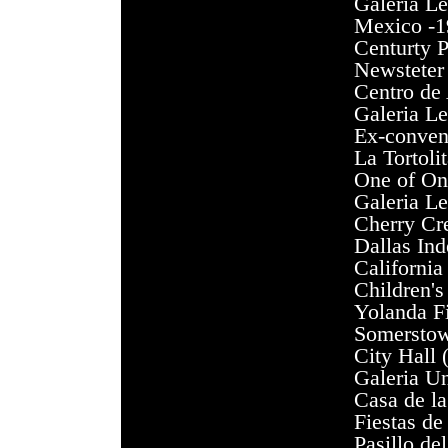
Galeria
Lep
Mexico
-1
Centurty
P
Newsteter
Centro de
Galeria
Lep
Ex-conven
La Tortoli
One
of
On
Galeria
Lep
Cherry
Cr
Dallas
Ind
Californi
Children's
Yolanda F
Somersto
City
Hall
Galeria
Un
Casa de la
Fiestas de
Pasillo de