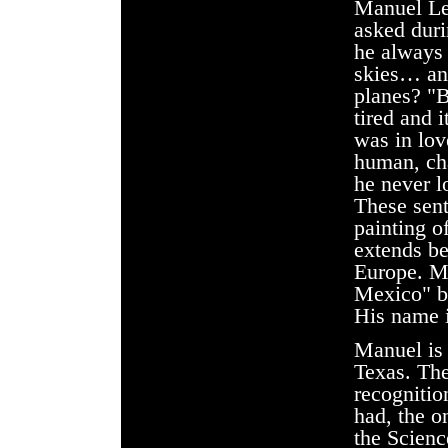
Manuel
L
asked dur
he always 
skies… an
planes? "B
tired and 
was in lov
human, ch
he never l
These sent
painting o
extends b
Europe
. M
Mexico" b
His name i
Manuel is 
Texas
. Th
recognitio
had, the o
the Scien