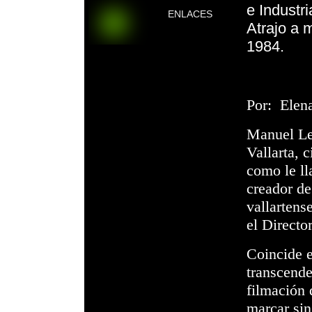
e Industr
ENLACES
Atrajo a 
1984.
Por:
Elena
Manuel Lep
Vallarta, 
como le ll
creador de
vallartens
el Directo
Coincide e
transcende
filmación 
marcar sin