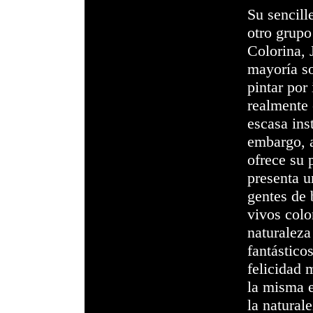
Su sencill
otro grupo
Colorina
,
mayoría s
pintar por
realmente 
escasa ins
embargo, a
ofrece su 
presenta 
gentes de 
vivos colo
naturaleza
fantástico
felicidad 
la misma e
la natural