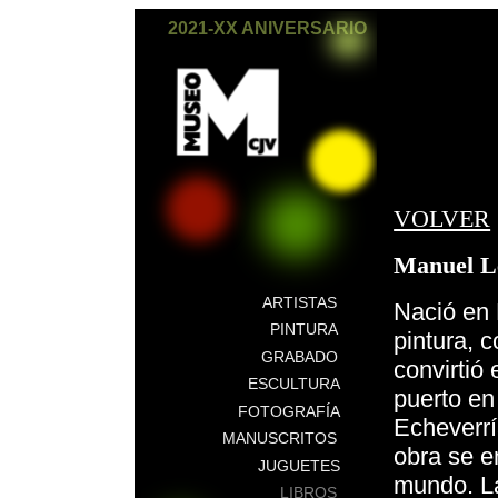
2021-XX ANIVERSARIO
VOLVER
Manuel 
ARTISTAS
Nació en 
PINTURA
pintura, c
GRABADO
convirtió
ESCULTURA
puerto en
FOTOGRAFÍA
Echeverrí
MANUSCRITOS
obra se e
JUGUETES
mundo. La
LIBROS