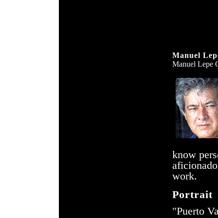
Manuel
Lep
Manuel
Lepe
G
know perso
aficionado
work.
Portrait
"
Puerto Va