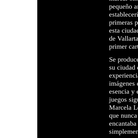
pequeño an
establecer
primeras p
esta ciuda
de Vallarta
primer cart
Se produce
su ciudad 
experienci
imágenes q
esencia y 
juegos sig
Marcela L
que nunca p
encantaba 
simplement