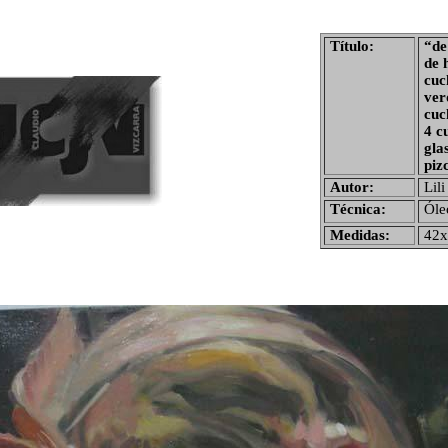
Título:
“de 
de 
cuc
ver
cuc
4 c
gla
piz
Autor:
Lili
Técnica:
Óle
Medidas:
42x