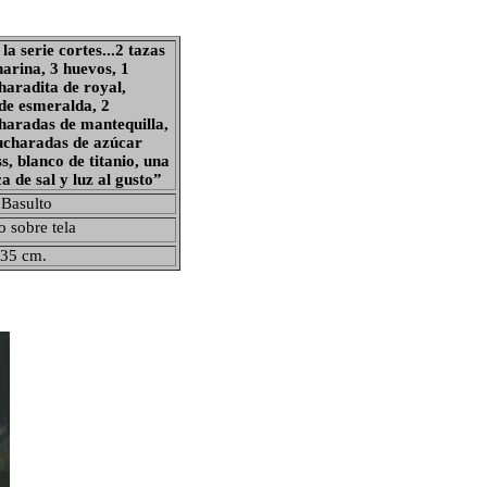
la serie cortes...2 tazas
harina, 3 huevos, 1
haradita de royal,
de esmeralda, 2
haradas de mantequilla,
ucharadas de azúcar
ss
, blanco de titanio, una
ca de sal y luz al gusto”
Basulto
o sobre tela
35 cm.