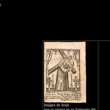
S
Imágen de Jesús
que se venera en su Santuario del