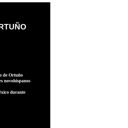
ORTUÑO
do de Ortuño
es novohispanos
éxico durante