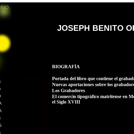
ARIO
JOSEPH BENITO 
BIOGRAFÍA
Portada del libro que contiene el graba
S
Nuevas aportaciones sobre los grabador
A
Los Grabadores
O
El comercio tipográfico matritense en M
el Siglo XVIII
A
A
S
S
S