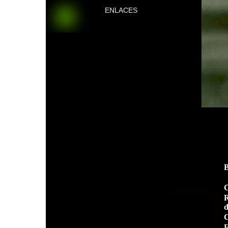
ENLACES
C
R
d
C
F