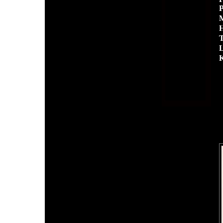
P
M
H
T
L
K