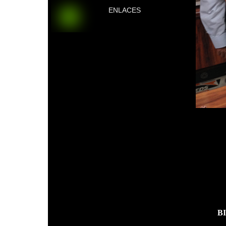
ENLACES
B