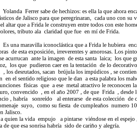
Yolanda
Ferrer sabe de hechizos: es ella la que ahora enc
lásticos de Jalisco para que peregrinaran,
cada uno con su ve
 el altar que a Frida le construyen entre todos con este hom
olores, tributo ala
claridad que fue
en mí de Frida.
Es una maravilla
iconoclástica
que a Frida le hubiera
enc
bras
de esta exposición, irreverentes y amorosas. Los pinto
 se acurrucan
ante la imagen
de esta santa
laica;
los que gr
oz,
los que
pudieron caer en la tentación
de lo decorativo
n
, los
desrutados
, sacan
brújula los impúdicos , se contien
n
en el sentido religioso que le dan
a esta palabra los ma
funciones
físicas
que
a ese
metal atractivo le reconocen la
uro, convencido
, en el año 2007 , de que
Frida
, desde 
ncio , habría
sonreído
al enterarse
de esta colección
de 
omenaje
suyo,
como su fiesta
de cumpleaños
numero 1
n Jalisco.
 a quien la vida
empujo
a pintarse
viéndose en el
espejo 
 de que esa sonrisa habría
sido de cariño y alegría.