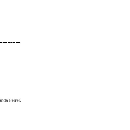
--------
anda Ferrer.