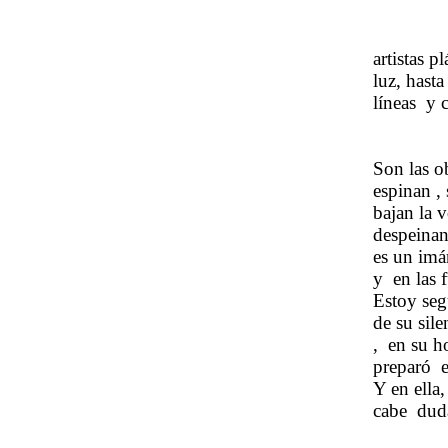
artistas p
luz, hasta
líneas
y c
Son las o
espinan ,
bajan la v
despeina
es un imá
y
en las 
Estoy seg
de su sile
,
en su h
preparó
e
Y en ella,
cabe
duda