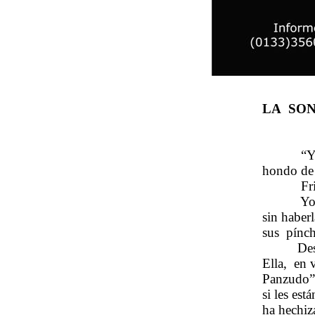
LA SON
“Y
hondo de 
Fr
Yo
sin haber
sus
pínch
Des
Ella,
en 
Panzudo” 
si les est
ha hechiz