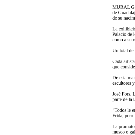
MURAL Gua
de Guadalaj
de su nacim
La exhibici
Palacio de 
como a su o
Un total de 
Cada artista
que conside
De esta man
escultores 
José
Fors
, 
parte de la 
"Todos le e
Frida, pero 
La promotora
museo o gale