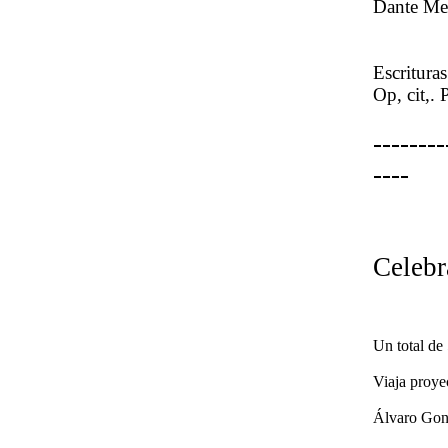
Dante Me
Escritura
Op
,
cit
,.
P
--------
----
Celebr
Un total de 
Viaja proye
Álvaro Gon