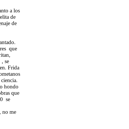
anto a los
lita de
enaje de
antado.
res
que
itan,
 , se
en. Frida
hometanos
 ciencia.
lo hondo
obras que
00
se
,
no me