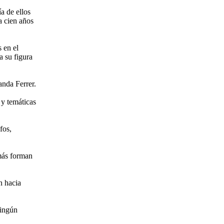
a de ellos
 cien años
s en el
 su figura
anda Ferrer.
 y temáticas
fos,
ás forman
n hacia
ningún