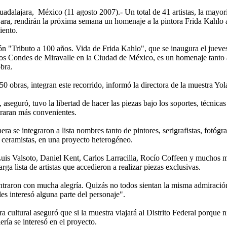
dalajara,
México (11 agosto 2007).- Un total de 41 artistas, la mayorí
ara, rendirán la próxima semana un homenaje a la pintora Frida
Kahlo
a
iento.
ón "Tributo a 100 años. Vida de Frida
Kahlo
", que se inaugura el jueve
los Condes de
Miravalle
en la Ciudad de México, es un homenaje tanto a
bra.
50 obras, integran este recorrido, informó la directora de la muestra Yol
, aseguró, tuvo la libertad de hacer las piezas bajo los soportes, técnicas
raran más convenientes.
era se integraron a lista nombres tanto de pintores,
serigrafistas
, fotógra
y ceramistas, en
una
proyecto heterogéneo.
Luis
Valsoto
, Daniel
Kent
, Carlos
Larracilla
, Rocío
Coffeen
y muchos m
larga lista de artistas que accedieron a realizar piezas exclusivas.
ntraron con mucha alegría. Quizás no todos sientan la misma admiració
les interesó alguna parte del personaje".
 cultural aseguró que si la muestra viajará al Distrito Federal porque 
ría se interesó en el proyecto.