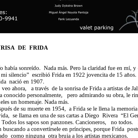
RISA DE FRIDA
o había sonreído.
Nada más. Pero la claridad fue en mí, y 
mi silencio”
escribió Frida en 1922 jovencita de 15 años.
ida
nació en 1907.
 veo ahora,
a través
de la sonrisa de Frida a artistas de Ja
la conocido personalmente,
pero admirando su obra, le ri
eles
un homenaje. Nada más.
pués de su muerte en 1954,
a Frida se le llena la memoria
vida,
se llama en una de sus cartas a Diego
Rivera
“El Ge
Todos los sapos son panzones. Cancioneros,
no todos.
án buscando a convertírsele en príncipes, porque Frida
pos
ado
como ninguna
otra bruja a los artistas mexicanos.