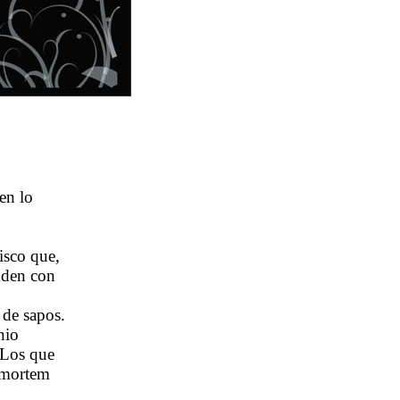
en lo
lisco que,
nden con
 de sapos.
nio
Los que
tmortem