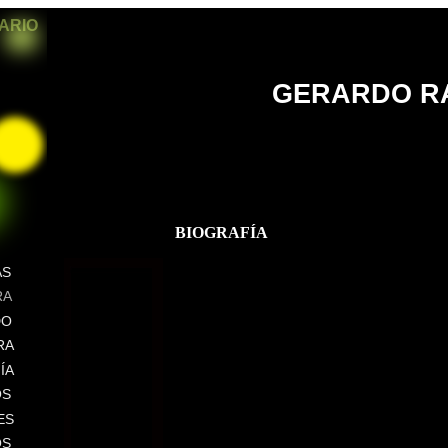
SARIO
GERARDO R
BIOGRAFÍA
AS
RA
DO
RA
ÍA
OS
ES
OS