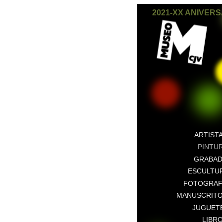
2021-XX ANIVER
ARTIST
PINTU
GRABA
ESCULTU
FOTOGRAF
MANUSCRIT
JUGUET
LIBR