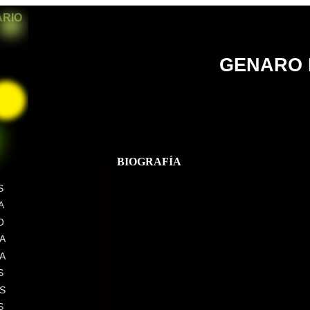
ARIO
GENARO
BIOGRAFÍA
S
A
O
A
A
S
S
S