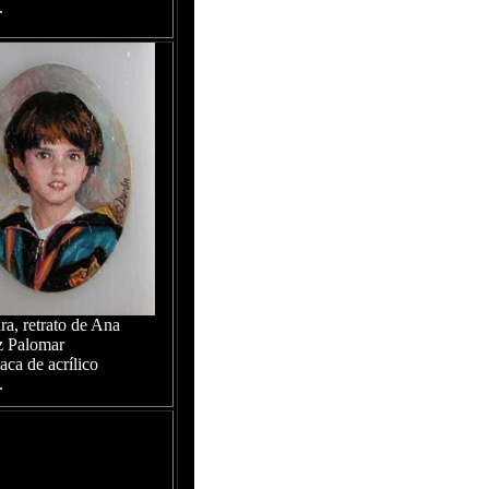
.
ra, retrato de Ana
z Palomar
aca de acrílico
.