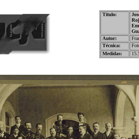
Título:
Jos
Roj
Emb
Gua
Autor:
Fra
Técnica:
Fot
Medidas:
15.