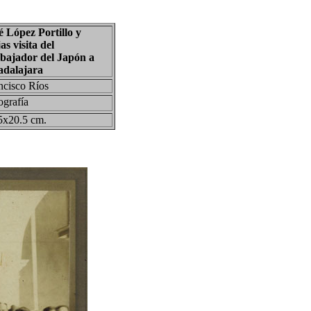
é López Portillo y
as visita del
ajador del Japón a
dalajara
ncisco Ríos
ografía
5x20.5 cm.