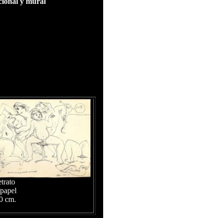
cional y mural
trato
/papel
0 cm.