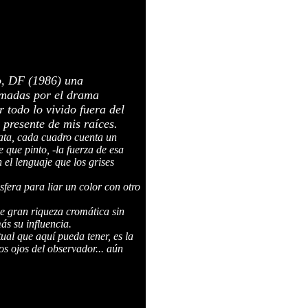
co, DF (1986) una
gamadas por el drama
r todo lo vivido fuera del
 presente de mis raíces.
ata, cada cuadro cuenta un
e que pinto, -la fuerza de esa
el lenguaje que los grises
sfera para liar un color con otro
e gran riqueza cromática sin
ás su influencia.
tual que aquí pueda tener, es la
os ojos del observador... aún