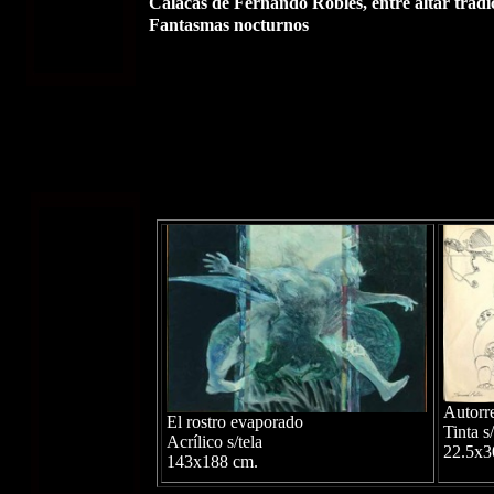
Calacas de Fernando Robles, entre altar tradi
Fantasmas nocturnos
Autorre
El rostro evaporado
Tinta s
Acrílico s/tela
22.5x3
143x188 cm.