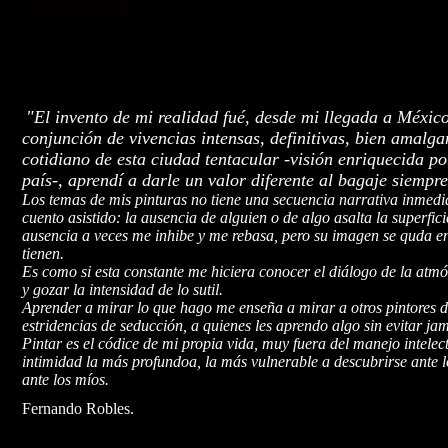
"El invento de mi realidad fué, desde mi llegada a Méxi
conjunción de vivencias intensas, definitivas, bien amal
cotidiano de esta ciudad tentacular -visión enriquecida po
país-, aprendí a darle un valor diferente al bagaje siempre
Los temas de mis pinturas no tiene una secuencia narrativa inmedi
cuento asistido: la ausencia de alguien o de algo asalta la superfici
ausencia a veces me inhibe y me rebasa, pero su imagen se quda en 
tienen.
Es como si esta constante me hiciera conocer el diálogo de la atmó
y gozar la intensidad de lo sutil.
Aprender a mirar lo que hago me enseña a mirar a otros pintores d
estridencias de seducción, a quienes les aprendo algo sin evitar jam
Pintar es el códice de mi propia vida, muy fuera del manejo intelec
intimidad la más profundoa, la más vulnerable a descubrirse ante l
ante los míos.
Fernando Robles.