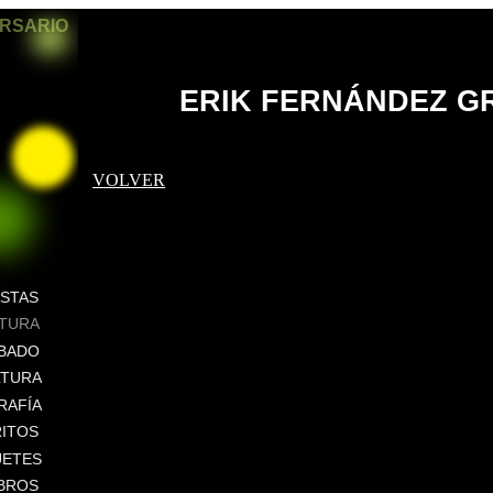
ERSARIO
ERIK FERNÁNDEZ G
VOLVER
ISTAS
NTURA
BADO
LTURA
RAFÍA
ITOS
UETES
IBROS