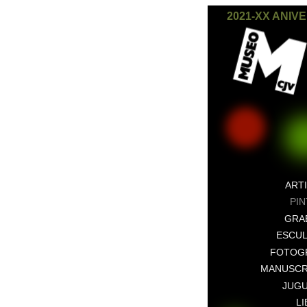
2021-XX ANIV
ART
PI
GRA
ESCU
FOTOG
MANUSCR
JUG
L