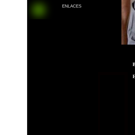
ENLACES
E