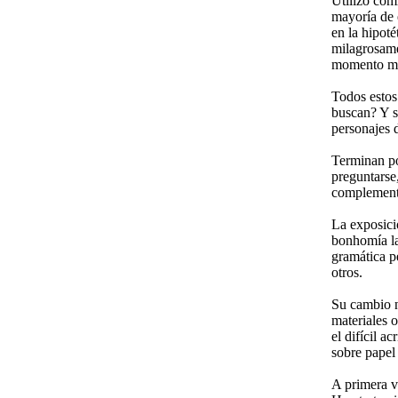
Utilizo com
mayoría de 
en la hipoté
milagrosame
momento mi
Todos estos
buscan? Y s
personajes 
Terminan po
preguntarse,
complement
La exposici
bonhomía las
gramática p
otros.
Su cambio no
materiales 
el difícil a
sobre papel 
A primera v