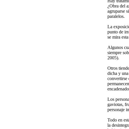
Hay tratamie
¿Obra del a
agruparse s
paralelos.
La exposici
punto de irr
se mira est
Algunos cua
siempre sob
2005).
Otros tiend
dicha y una
convertirse 
permanecen 
encadenados”
Los persona
gaviotas, fr
personaje i
Todo en esta
la desintegr