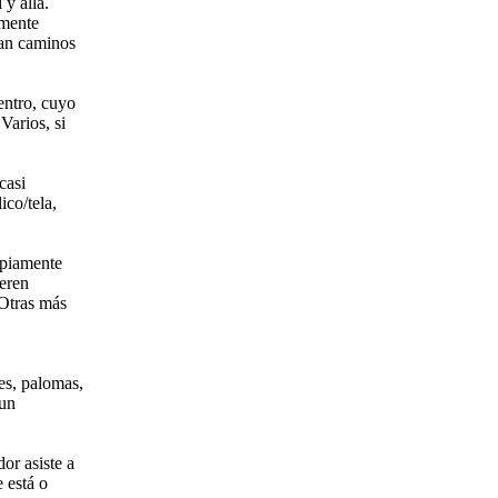
 y allá.
lmente
gan caminos
entro, cuyo
Varios, si
casi
co/tela,
opiamente
eren
 Otras más
es, palomas,
 un
or asiste a
 está o