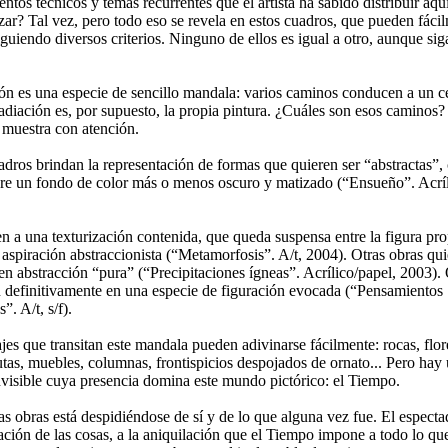
ntos técnicos y temas recurrentes que el artista ha sabido distribuir aquí
zar? Tal vez, pero todo eso se revela en estos cuadros, que pueden fáci
iguiendo diversos criterios. Ninguno de ellos es igual a otro, aunque si
ón es una especie de sencillo
mandala
: varios caminos conducen a un c
adiación es, por supuesto, la propia pintura. ¿Cuáles son esos caminos? 
a muestra con atención.
dros brindan la representación de formas que quieren ser “abstractas”, 
re un fondo de color más o menos oscuro y matizado (“Ensueño”. Acríli
en a una
texturización
contenida, que queda suspensa entre la figura pr
 aspiración
abstraccionista
(“Metamorfosis”. A/t, 2004). Otras obras qui
en abstracción “pura” (“Precipitaciones ígneas”. Acrílico/papel, 2003).
definitivamente en una especie de figuración evocada (“Pensamientos
. A/t, s/f).
jes que transitan este
mandala
pueden adivinarse fácilmente: rocas, flor
utas, muebles, columnas, frontispicios despojados de ornato... Pero hay
nvisible cuya presencia domina este mundo pictórico: el Tiempo.
s obras está despidiéndose de sí y de lo que alguna vez fue. El espectad
ación de las cosas, a la aniquilación que el Tiempo impone a todo lo que