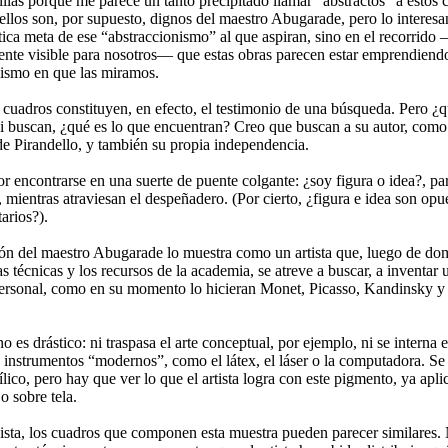
illas porque me parece un tanto precipitado llamar “abstractos” a estos 
ellos son, por supuesto, dignos del maestro
Abugarade
, pero lo interesa
tica meta de ese “abstraccionismo” al que aspiran, sino en el recorrido
nte visible para nosotros— que estas obras parecen estar emprendiendo
smo en que las miramos.
 cuadros constituyen, en efecto, el testimonio de una búsqueda. Pero ¿q
i buscan, ¿qué es lo que encuentran? Creo que buscan a su autor, como
de
Pirandello
, y también su propia independencia.
r encontrarse en una suerte de puente colgante: ¿soy figura o idea?, pa
 mientras atraviesan el despeñadero. (Por cierto, ¿figura e idea son
opue
arios
?).
ón del maestro
Abugarade
lo muestra como un artista que, luego de do
 técnicas y los recursos de la academia, se atreve a buscar, a inventar 
ersonal, como en su momento lo hicieran
Monet
,
Picasso
,
Kandinsky
y 
 es drástico: ni traspasa el arte conceptual, por ejemplo, ni se interna 
o instrumentos “modernos”, como el látex, el láser o la computadora. S
crílico, pero hay que ver lo que el artista logra con este pigmento, ya apl
o sobre tela.
ista, los cuadros que componen esta muestra pueden parecer similares. 