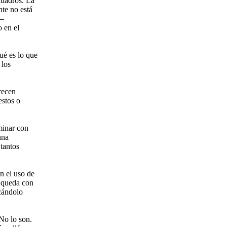
cuadros. La
nte no está
 —
 en el
ué es lo que
 los
recen
stos o
minar con
una
tantos
en el uso de
e queda con
icándolo
No lo son.