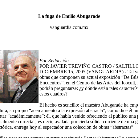
La fuga de Emilio Abugarade
vanguardia.com.mx
Por Redacción
POR JAVIER TREVIÑO CASTRO / SALTILLO
DICIEMBRE 15, 2005 (VANGUARDIA).- Tal vez,
obras que componen su actual exposición “De Bú
Encuentros”, en el Centro de las Artes del
Icocult
,
podrán preguntarse: ¿y dónde están tales caracterís
estos cuadros?
El hecho es sencillo: el maestro
Abugarade
ha emp
tura, su propio “acercamiento a la expresión abstracta”, como dice él m
ntar “académicamente”; él, que había venido ofreciendo al público una
lmente correcta”, es decir, avalada por cierta sólida corriente de una g
ctórica, entrega hoy al espectador una colección de obras “abstractas”.