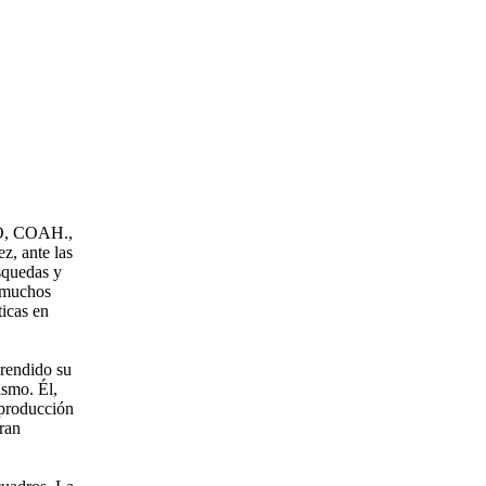
, COAH.,
 ante las
squedas y
 muchos
ticas en
rendido su
ismo. Él,
 producción
ran