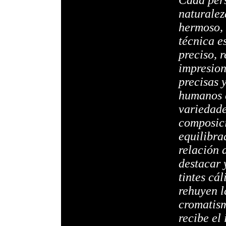
Cada pers
naturalez
hermoso,
técnica e
preciso, 
impresio
precisas y
humanos c
variedade
composici
equilibra
relación a
destacar 
tintes cál
rehuyen l
cromatism
recibe el