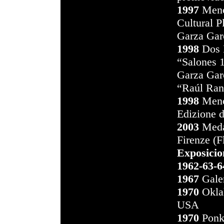
1997
Menc
Cultural P
Garza Gar
1998
Dos M
“Salones 1
Garza Gar
“Raúl Ran
1998
Menci
Edizione d
2003
Medal
Firenze (Fl
Exposicio
1962-63-6
1967
Gale
1970
Okla
USA
1970
Ponka