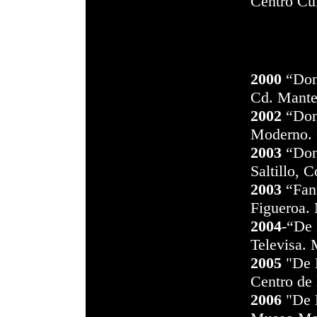
Centro Cul
2000
“Dond
Cd. Mante
2002
“Dond
Moderno. G
2003
“Dond
Saltillo, 
2003
“Fant
Figueroa. 
2004
-“De 
Televisa. 
2005
"De B
Centro de 
2006
"De B