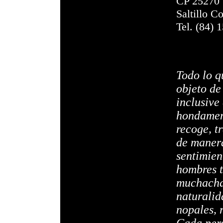
CP 25270
Saltillo C
Tel. (84) 
Todo lo q
objeto de
inclusive
hondamen
recoge, t
de manera
sentimien
hombres t
muchachas
naturalid
nopales, 