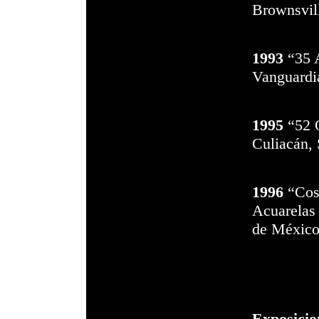
Brownsvil
1993
“35 A
Vanguardia
1
995
“52 O
Culiacán, 
1996
“Cos
Acuarelas
de México
Exposicio