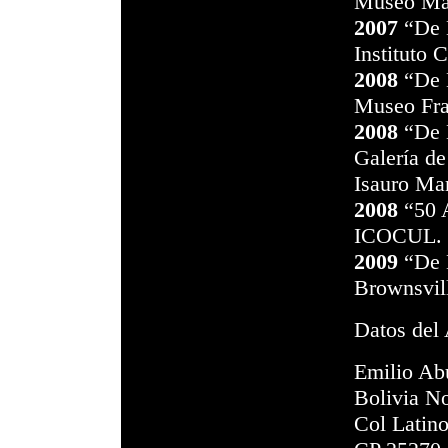
Museo Mas
2007
“De B
Instituto 
2008
“De B
Museo Fra
2008
“De 
Galería d
Isauro Mar
2008
“50 A
ICOCUL. S
2009
“De B
Brownsvil
Datos del 
Emilio Ab
Bolivia N
Col Latin