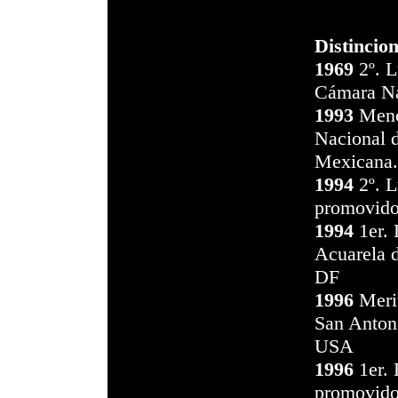
Distincio
1969
2º. L
Cámara Na
1993
Menc
Nacional d
Mexicana
1994
2º. L
promovido
1994
1er. 
Acuarela 
DF
1996
Merit
San Anton
USA
1996
1er. 
promovido