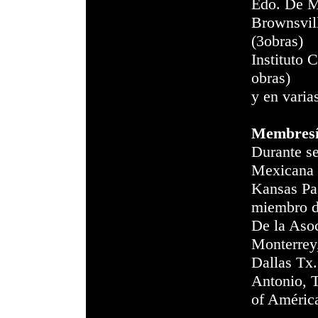
Edo. De M
Brownsvil
(3obras)
Instituto 
obras)
y en varia
Membresí
Durante s
Mexicana 
Kansas Pa
miembro de
De la Asoc
Monterrey,
Dallas Tx.
Antonio, 
of Améric