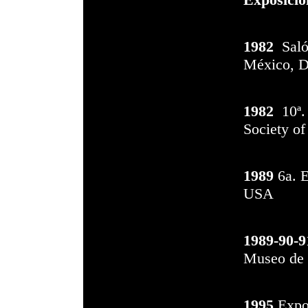
1982
Salón
México, D
1982
10ª. 
Society o
1989
6a. E
USA
1989-90-9
Museo de 
1995
Expos