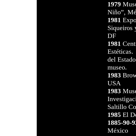
1979
Muso
Niño”, M
1981
Expos
Siqueiros 
DF
1981
Centr
Estéticas.
del Estad
museo.
1983
Brown
USA
1983
Museo
Investigac
Saltillo C
1985
El Do
1885-90-9
México