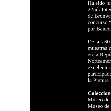
Ha sido ju
22nd. Inte
de Bronwn
concurso “
por Banco
De sus 60 
muestras c
en la Rep
Norteaméri
excelentes
participad
la Pintura
Coleccion
Museo de A
Museo de l