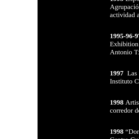
Agrupació
actividad 
1995-96-9
Exhibitio
Antonio 
1997
Las I
Instituto 
1998
Arti
corredor d
1998
“Dond