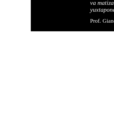
va matiza
yuxtapon
Prof. Gian