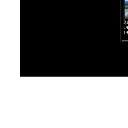
Re
Ól
1