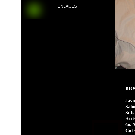
ENLACES
BIO
Javi
Saló
Suba
Arti
6o. 
Cole