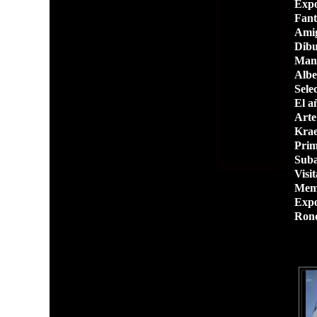
Expo
Fant
Amig
Dibu
Manc
Albe
Sele
El añ
Arte
Krae
Prim
Suba
Visi
Memo
Exp
Rond