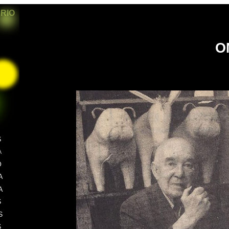
ARIO
O
S
A
O
A
A
S
S
S