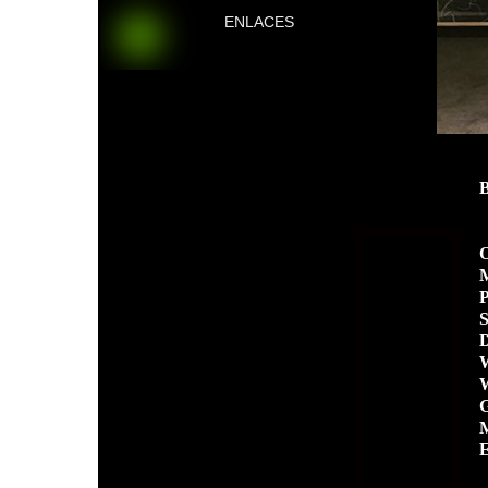
ENLACES
O
M
P
S
D
W
W
G
M