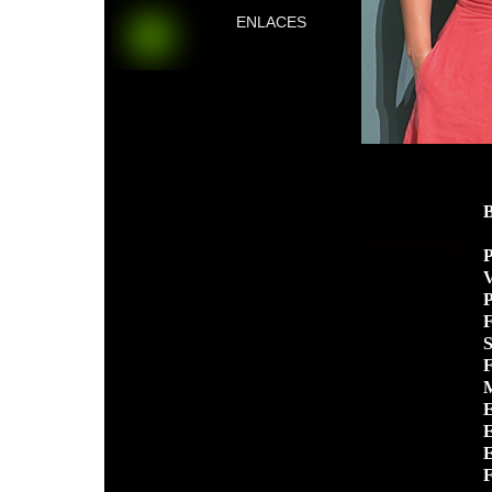
ENLACES
P
V
P
F
S
F
M
E
E
E
F